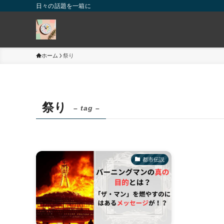
日々の話題を一箱に
ホーム
祭り
祭り
– tag –
都市伝説