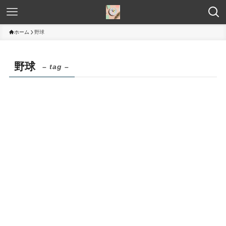
ホーム
野球
野球
– tag –