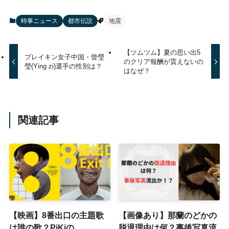
時事ニュース
都市伝説
地震
【ツムツム】夏の思い出5
ブレイキン女子中国・曾瑩
のクリア報酬が貰えないの
瑩(Ying zi)選手の性別は？
はなぜ？
関連記事
【映画】8番出口の主題歌
【画像あり】那蘭のどかの
は誰の歌？PiKiの
脱退理由は何？事後写真流